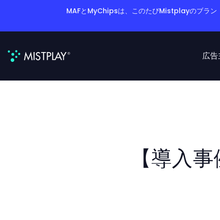
MAFとMyChipsは、このたびMistplay
広告
【導入事