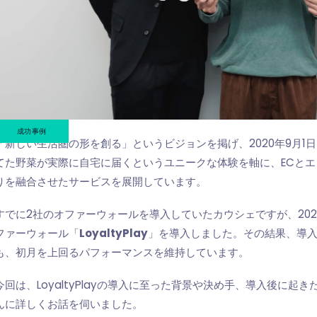
成功事例
「新しい生活圏の形を創る」というビジョンを掲げ、2020年9月
てた野菜が実際に自宅に届くというユニークな体験を軸に、ECと
りを融合させたサービスを展開しています。
すでに2社のオファーウォールを導入していたカウシェですが、20
ファーウォール「
LoyaltyPlay
」を導入しました。その結果、導
も、初月を上回るパフォーマンスを維持しています。
今回は、LoyaltyPlayの導入に至った背景や決め手、導入後に
んに詳しくお話を伺いました。