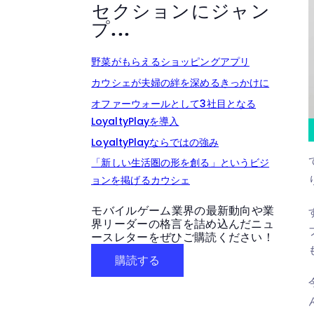
セクションにジャン
プ...
野菜がもらえるショッピングアプリ
カウシェが夫婦の絆を深めるきっかけに
オファーウォールとして3社目となる
LoyaltyPlayを導入
LoyaltyPlayならではの強み
「新しい生活圏の形を創る」というビジ
ョンを掲げるカウシェ
モバイルゲーム業界の最新動向や業
界リーダーの格言を詰め込んだニュ
ースレターをぜひご購読ください！
購読する