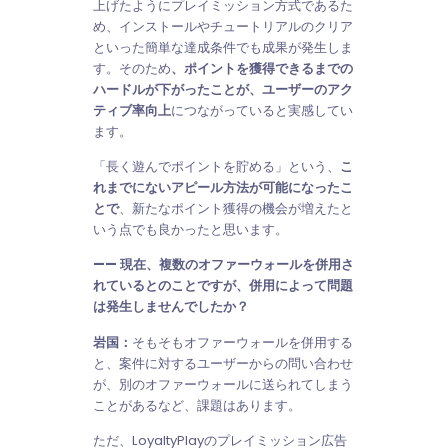
上げたようにプレイミッション方式であるた
め、インストールやチュートリアルのクリア
といった簡単な達成条件でも成果が発生しま
す。そのため
、ポイントを獲得できるまでの
ハードルが下がったことが、ユーザーのアク
ティブ率向上
につながっていると実感してい
ます。
「長く遊んでポイントを貯める」という、
こ
れまでにないアピール方法が可能になったこ
とで
、新たなポイント獲得の機会が増えたと
いう点でも良かったと思います。
—— 現在、複数のオファーウォールを併用さ
れているとのことですが、併用によって問題
は発生しませんでしたか？
岩国：
そもそもオファーウォールを併用する
と、案件に対するユーザーからの問い合わせ
が、別のオファーウォールに送られてしまう
ことがあるなど、課題はあります。
ただ、LoyaltyPlayのプレイミッション広告