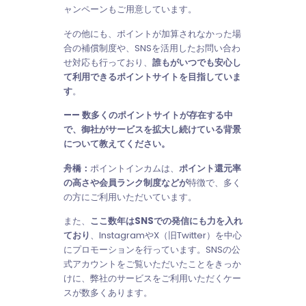
ャンペーンもご用意しています。
その他にも、ポイントが加算されなかった場
合の補償制度や、SNSを活用したお問い合わ
せ対応も行っており、
誰もがいつでも安心し
て利用できるポイントサイトを目指していま
す
。
—— 数多くのポイントサイトが存在する中
で、御社がサービスを拡大し続けている背景
について教えてください。
舟橋：
ポイントインカムは、
ポイント還元率
の高さや会員ランク制度などが
特徴で、多く
の方にご利用いただいています。
また、
ここ数年はSNSでの発信にも力を入れ
ており
、InstagramやX（旧Twitter）を中心
にプロモーションを行っています。SNSの公
式アカウントをご覧いただいたことをきっか
けに、弊社のサービスをご利用いただくケー
スが数多くあります。