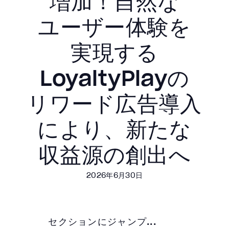
増加！​自然な​
ユーザー体験を​
実現する​
LoyaltyPlayの​
リワード広告導入
に​より、​新たな​
収益源の​創出へ
2026年6月30日
セクションにジャンプ...