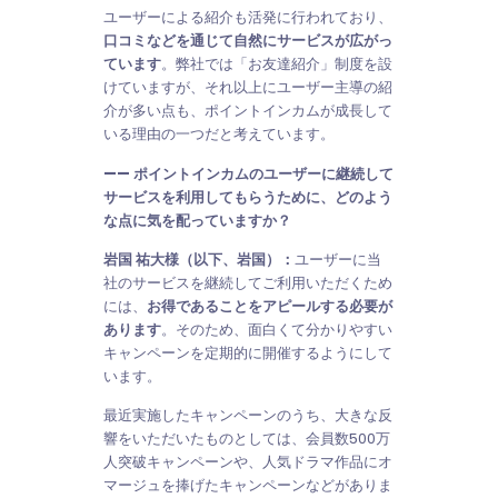
ユーザーによる紹介も活発に行われており、
口コミなどを通じて自然にサービスが広がっ
ています
。弊社では「お友達紹介」制度を設
けていますが、それ以上にユーザー主導の紹
介が多い点も、ポイントインカムが成長して
いる理由の一つだと考えています。
—— ポイントインカムのユーザーに継続して
サービスを利用してもらうために、どのよう
な点に気を配っていますか？
岩国 祐大様（以下、岩国）：
ユーザーに当
社のサービスを継続してご利用いただくため
には、
お得であることをアピールする必要が
あります
。そのため、面白くて分かりやすい
キャンペーンを定期的に開催するようにして
います。
最近実施したキャンペーンのうち、大きな反
響をいただいたものとしては、会員数500万
人突破キャンペーンや、人気ドラマ作品にオ
マージュを捧げたキャンペーンなどがありま