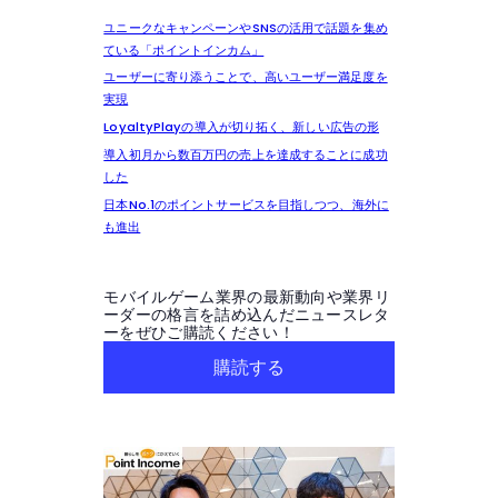
ユニークなキャンペーンやSNSの活用で話題を集め
ている「ポイントインカム」
ユーザーに寄り添うことで、高いユーザー満足度を
実現
LoyaltyPlayの導入が切り拓く、新しい広告の形
導入初月から数百万円の売上を達成することに成功
した
日本No.1のポイントサービスを目指しつつ、海外に
も進出
モバイルゲーム業界の最新動向や業界リ
ーダーの格言を詰め込んだニュースレタ
ーをぜひご購読ください！
購読する